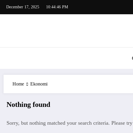
Skip
December 17, 2025
10:44:46 PM
to
content
Home
Ekonomi
Nothing found
Sorry, but nothing matched your search criteria. Please tr