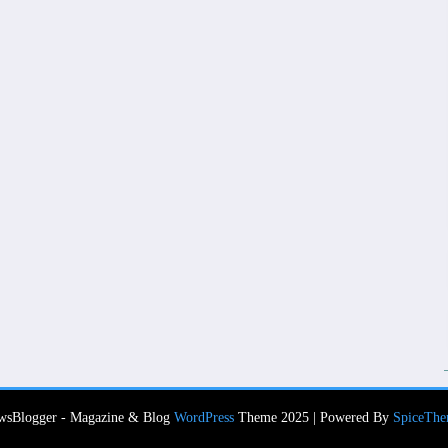
wsBlogger - Magazine & Blog
WordPress
Theme 2025 | Powered By
SpiceThe